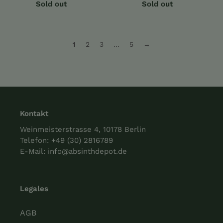
Sold out
Sold out
1
2
3
…
5
→
Kontakt
Weinmeisterstrasse 4, 10178 Berlin
Telefon:
+49 (30) 2816789
E-Mail:
info@absinthdepot.de
Legales
AGB