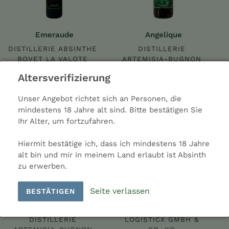
Emeraude
Angelique
DISTILLERIE ABSINTHE
DISTILLERIE
BOVET LA VALOTE
ARTEMISIA-BUGNON
54,00 €
64,50 €
Altersverifizierung
Unser Angebot richtet sich an Personen, die
Clandestine
Opaline
mindestens 18 Jahre alt sind. Bitte bestätigen Sie
Ihr Alter, um fortzufahren.
Hiermit bestätige ich, dass ich mindestens 18 Jahre
alt bin und mir in meinem Land erlaubt ist Absinth
zu erwerben.
Seite verlassen
BESTÄTIGEN
Clandestine
Opaline
DISTILLERIE
LOGISTICX GMBH &