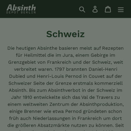
Direkt
Suchen
Einloggen
Einkauf
zum
Inhalt
S
Schweiz
a
Die heutigen Absinthe basieren meist auf Rezepten
m
für Heilmittel die im Jura, einem Gebirge im
Grenzgebiet von Frankreich und der Schweiz, weit
m
verbreitet waren. 1797 brannten Daniel-Henri
l
Dubied und Henri-Louis Pernod in Couvet auf der
Schweizer Seite der Grenze erstmals kommerziell
u
Absinth. Bis zum Absinthverbot in der Schweiz im
Jahr 1910 entwickelte sich das Val de Travers zu
n
einem weltweiten Zentrum der Absinthproduktion,
g
einige Brenner wie etwa Pernod gründeten schon
früh auch Niederlassungen in Frankreich um dort
:
die größeren Absatzmärkte nutzen zu können. Seit