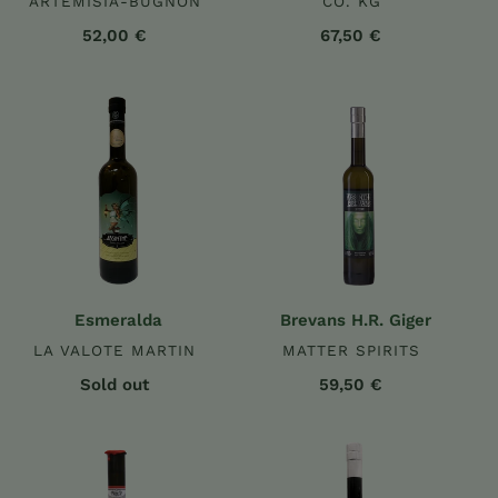
ARTEMISIA-BUGNON
CO. KG
52,00 €
67,50 €
Esmeralda
Brevans
H.R.
Giger
Esmeralda
Brevans H.R. Giger
LA VALOTE MARTIN
MATTER SPIRITS
Sold out
59,50 €
Angelique
Duplais
No.2
Blanche