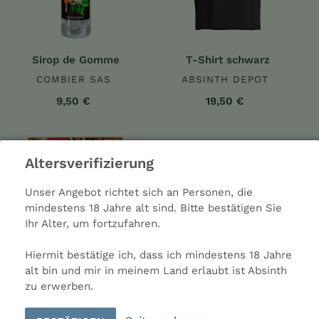
Sirop de Gomme
T-Shirt schwarz
COMBIER SAS
ABSINTH DEPOT
9,50 €
19,50 €
Berlin
Flachmann
Mansinthe
Altersverifizierung
Unser Angebot richtet sich an Personen, die
mindestens 18 Jahre alt sind. Bitte bestätigen Sie
Ihr Alter, um fortzufahren.
Hiermit bestätige ich, dass ich mindestens 18 Jahre
alt bin und mir in meinem Land erlaubt ist Absinth
Berlin
Flachmann Mansinthe
zu erwerben.
ABSINTH DEPOT
LION SPIRITS GMBH