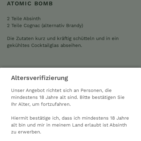
ATOMIC BOMB
2 Teile Absinth
2 Teile Cognac (alternativ Brandy)
Die Zutaten kurz und kräftig schütteln und in ein
gekühltes Cocktailglas abseihen.
BAHIA COCKTAIL
Altersverifizierung
3 Teile mitteltrockener Sherry
Unser Angebot richtet sich an Personen, die
1 Teil Absinth
mindestens 18 Jahre alt sind. Bitte bestätigen Sie
2 Teile trockener Vermouth
Ihr Alter, um fortzufahren.
3 Spritzer Orangenbitter
Zitronenschale
Hiermit bestätige ich, dass ich mindestens 18 Jahre
alt bin und mir in meinem Land erlaubt ist Absinth
Rühren, abseihen, die Zitronenschale über dem
zu erwerben.
Cocktail ausdrücken und dann auch in das Glas geben.