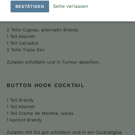
Seite verlassen
BESTÄTIGEN
BLOCK & FALL COCKTAIL
2 Teile Cognac, alternativ Brandy
1 Teil Absinth
1 Teil Calvados
2 Teile Triple Sec
Zutaten schütteln und in Tumler abseihen.
BUTTON HOOK COCKTAIL
1 Teil Brandy
1 Teil Absinth
1 Teil Creme de Menthe, weiss
1 Apricot Brandy
Zutaten mit Eis gut schütteln und in ein Cocktailglas