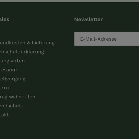
ales
Newsletter
andkosten & Lieferung
enschutzerklärung
lungsarten
ressum
ellvorgang
erruf
rag widerrufen
endschutz
takt