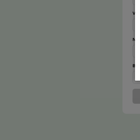
Vo
Na
Be