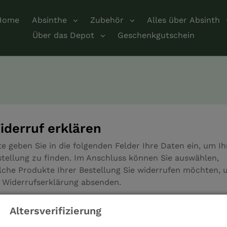
Home
Absinthe
Zubehör
Alles über Absinth
Über das Depot
Geschenkgutschein
iderruf erklären
te geben Sie in die folgenden Felder Ihre Daten ein, um Ih
stellung zu finden. Im Anschluss können Sie auswählen,
lche Produkte Ihrer Bestellung Sie widerrufen möchten, 
e Widerrufserklärung absenden.
il-Adresse *
Altersverifizierung