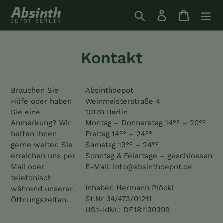
Direkt
Suchen
Einloggen
Einkauf
zum
Inhalt
Kontakt
Brauchen Sie
Absinthdepot
Hilfe oder haben
Weinmeisterstraße 4
Sie eine
10178 Berlin
Anmerkung? Wir
Montag – Donnerstag 14°° – 20°°
helfen Ihnen
Freitag 14°° – 24°°
gerne weiter. Sie
Samstag 13°° – 24°°
erreichen uns per
Sonntag & Feiertage – geschlossen
Mail oder
E-Mail:
info@absinthdepot.de
telefonisch
Inhaber: Hermann Plöckl
während unserer
St.Nr 34/473/01211
Öffnungszeiten.
USt-IdNr.: DE181130399