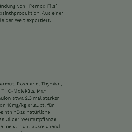
ündung von `Pernod Fils´
bsinthproduktion. Aus einer
le der Welt exportiert.
Wermut, Rosmarin, Thymian,
es THC-Moleküls. Man
ujon etwa 2,3 mal stärker
von 10mg/kg erlaubt, für
bsinthinDas natürliche
as Öl der Wermutpflanze
e meist nicht ausreichend