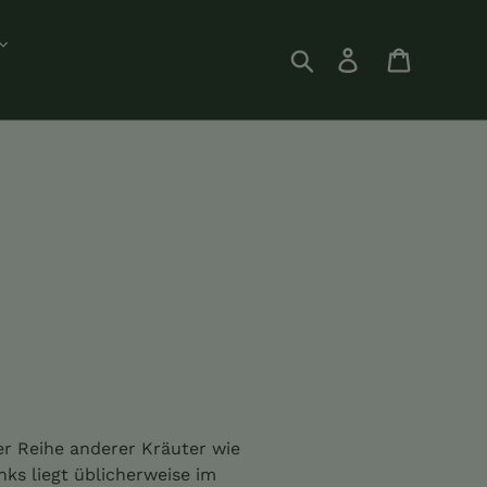
Suchen
Einloggen
Einkauf
er Reihe anderer Kräuter wie
nks liegt üblicherweise im