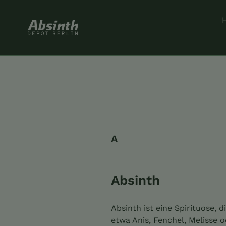
Direkt
zum
Inhalt
A
Absinth
Absinth ist eine Spirituose,
etwa Anis, Fenchel, Melisse o