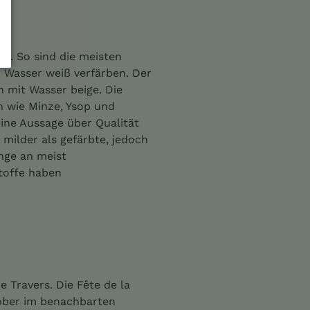
st. So sind die meisten
n Wasser weiß verfärben. Der
h mit Wasser beige. Die
n wie Minze, Ysop und
eine Aussage über Qualität
milder als gefärbte, jedoch
nge an meist
stoffe haben
e Travers. Die Fête de la
tober im benachbarten