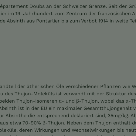
Département Doubs an der Schweizer Grenze. Seit der Gr
lier im 19. Jahrhundert zum Zentrum der französischen A
e Absinth aus Pontarlier bis zum Verbot 1914 in weite Tei
andteil der ätherischen Öle verschiedener Pflanzen wie 
bau des Thujon-Moleküls ist verwandt mit der Struktur d
beiden Thujon-Isomeren α- und β-Thujon, wobei das α-Th
r Absinth ist in der EU ein maximaler Gesamtthujongehalt 
für Absinthe die entsprechend deklariert sind, 35mg/kg. A
 aus etwa 70-90% β-Thujon. Neben dem Thujon enthält d
Moleküle, deren Wirkungen und Wechselwirkungen bis heut