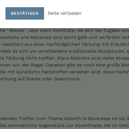
Seite verlassen
BESTÄTIGEN
ig grün, wie die Bezeichnung `Grüne Fee´ es vermuten läs
he `Bleues´, also klare Destillate, die sich bei Zugabe vo
estillate und Mazerate sind leicht gelb und verfärben sic
 resultiert aus einer nachträglichen Färbung mit Kräuter
andelt es sich um verschiedene traditionelle Rezepturen, 
e Färbung nicht treffen. Klare Absinthe sind meist etwas 
ahmen von der Regel. Daneben gibt es noch eine große Me
die mit künstlichn Farbstoffen versehen sind, diese Farb
swirkung auf Stärke oder Geschmack.
findendes Treffen zum Thema Absinth in Boveresse im Val d
das sommerliche Gegenstück zur Absinthiade, die im Ok