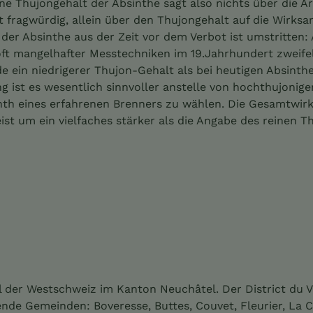
ne Thujongehalt der Absinthe sagt also nichts über die A
t fragwürdig, allein über den Thujongehalt auf die Wirksa
 der Absinthe aus der Zeit vor dem Verbot ist umstritten
t mangelhafter Messtechniken im 19.Jahrhundert zweifelh
e ein niedrigerer Thujon-Gehalt als bei heutigen Absint
g ist es wesentlich sinnvoller anstelle von hochthujonige
nth eines erfahrenen Brenners zu wählen. Die Gesamtwirk
ist um ein vielfaches stärker als die Angabe des reinen 
 der Westschweiz im Kanton Neuchâtel. Der District du V
nde Gemeinden: Boveresse, Buttes, Couvet, Fleurier, La 