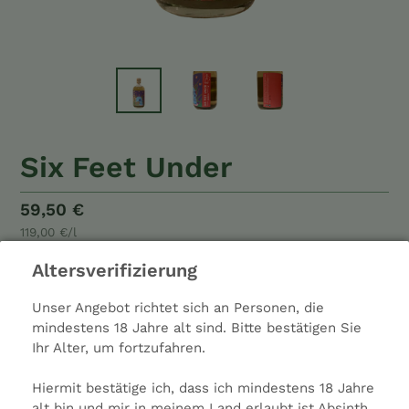
Six Feet Under
Normaler
59,50 €
pro
Einzelpreis
119,00 €
/
l
Preis
0,5
0,5 l
Altersverifizierung
Liter
inkl. MwSt.
zzgl.
Versandkosten
Unser Angebot richtet sich an Personen, die
Alkohol: 72%
mindestens 18 Jahre alt sind. Bitte bestätigen Sie
Ihr Alter, um fortzufahren.
Anis: Medium
Typ: Spirituose
Hiermit bestätige ich, dass ich mindestens 18 Jahre
Farbe: Grün
alt bin und mir in meinem Land erlaubt ist Absinth