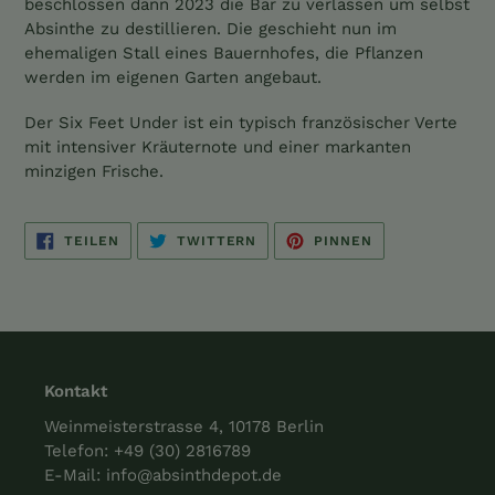
beschlossen dann 2023 die Bar zu verlassen um selbst
Absinthe zu destillieren. Die geschieht nun im
ehemaligen Stall eines Bauernhofes, die Pflanzen
werden im eigenen Garten angebaut.
Der Six Feet Under ist ein typisch französischer Verte
mit intensiver Kräuternote und einer markanten
minzigen Frische.
AUF
AUF
AUF
TEILEN
TWITTERN
PINNEN
FACEBOOK
TWITTER
PINTEREST
TEILEN
TWITTERN
PINNEN
Kontakt
Weinmeisterstrasse 4, 10178 Berlin
Telefon:
+49 (30) 2816789
E-Mail:
info@absinthdepot.de