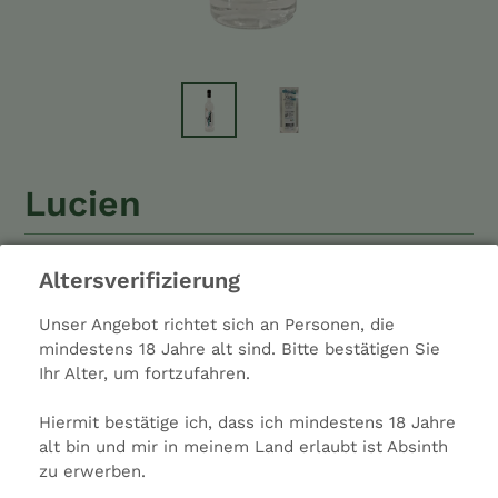
Lucien
Normaler
54,50 €
Ausverkauft
0,7
0,7 l
Altersverifizierung
Preis
Liter
inkl. MwSt.
zzgl.
Versandkosten
Unser Angebot richtet sich an Personen, die
Alkohol: 53%
mindestens 18 Jahre alt sind. Bitte bestätigen Sie
Anis: Medium
Ihr Alter, um fortzufahren.
Typ: Spirituose
Hiermit bestätige ich, dass ich mindestens 18 Jahre
Farbe: Klar
alt bin und mir in meinem Land erlaubt ist Absinth
Hersteller: Anne-Sophie & Arnaud Bourgeois
zu erwerben.
Ladenpreis: 54,50 €