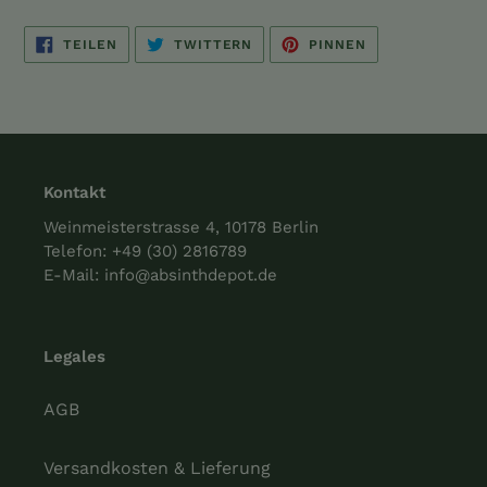
AUF
AUF
AUF
TEILEN
TWITTERN
PINNEN
FACEBOOK
TWITTER
PINTEREST
TEILEN
TWITTERN
PINNEN
Kontakt
Weinmeisterstrasse 4, 10178 Berlin
Telefon:
+49 (30) 2816789
E-Mail:
info@absinthdepot.de
Legales
AGB
Versandkosten & Lieferung