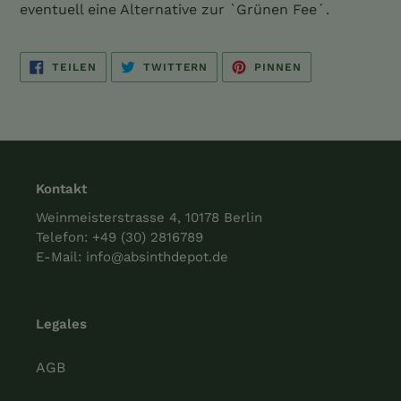
eventuell eine Alternative zur `Grünen Fee´.
AUF
AUF
AUF
TEILEN
TWITTERN
PINNEN
FACEBOOK
TWITTER
PINTEREST
TEILEN
TWITTERN
PINNEN
Kontakt
Weinmeisterstrasse 4, 10178 Berlin
Telefon:
+49 (30) 2816789
E-Mail:
info@absinthdepot.de
Legales
AGB