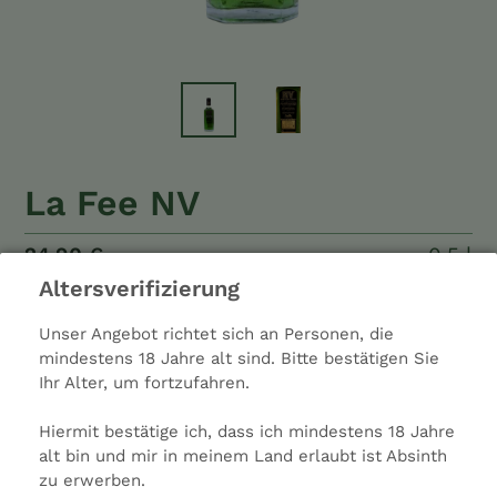
La Fee NV
Normaler
24,90 €
0,5
0,5 l
Preis
Liter
Altersverifizierung
inkl. MwSt.
zzgl.
Versandkosten
Unser Angebot richtet sich an Personen, die
Alkohol: 38%
mindestens 18 Jahre alt sind. Bitte bestätigen Sie
Anis: Leicht
Ihr Alter, um fortzufahren.
Typ: Spirituose
Farbe: Künstlich gefärbt
Hiermit bestätige ich, dass ich mindestens 18 Jahre
Hersteller: Green Utopia Limited
alt bin und mir in meinem Land erlaubt ist Absinth
Ladenpreis: 25,50 €
zu erwerben.