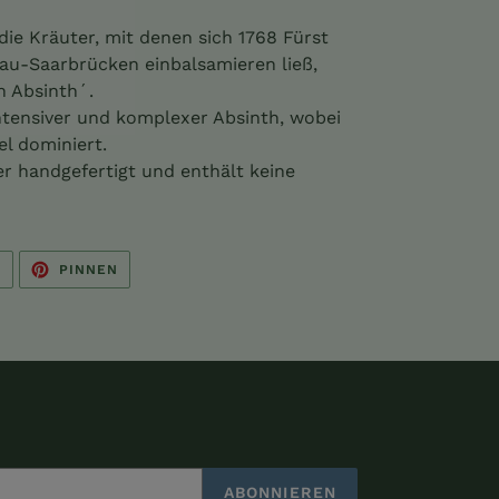
die Kräuter, mit denen sich 1768 Fürst
au-Saarbrücken einbalsamieren ließ,
n Absinth´.
intensiver und komplexer Absinth, wobei
l dominiert.
r handgefertigt und enthält keine
AUF
AUF
N
PINNEN
TWITTER
PINTEREST
TWITTERN
PINNEN
ABONNIEREN