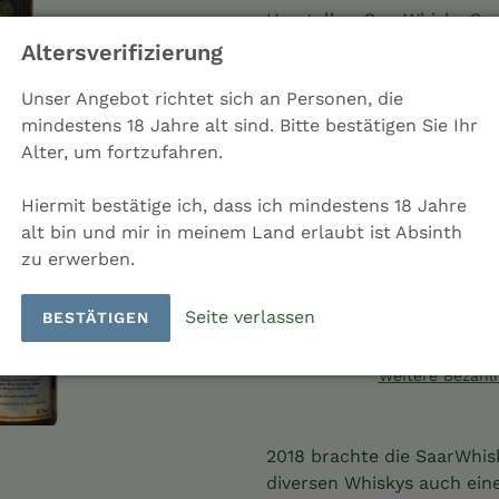
Hersteller: SaarWhisky G
Ladenpreis: 49,50 €
Altersverifizierung
Land: Deutschland
Unser Angebot richtet sich an Personen, die
mindestens 18 Jahre alt sind. Bitte bestätigen Sie Ihr
Menge
Alter, um fortzufahren.
Hiermit bestätige ich, dass ich mindestens 18 Jahre
alt bin und mir in meinem Land erlaubt ist Absinth
IN DEN EINKAU
zu erwerben.
Seite verlassen
BESTÄTIGEN
Weitere Bezahl
Produkt
wird
2018 brachte die SaarWhi
zum
diversen Whiskys auch eine