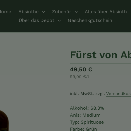
Home
Absinthe
Zubehör
Alles über Absinth
Über das Depot
Geschenkgutschein
Fürst von A
Normaler
49,50 €
pro
99,00 €
/
l
Preis
Einzelpreis
inkl. MwSt.
zzgl.
Versandkos
Alkohol: 68.3%
Anis: Medium
Typ: Spirituose
Farbe: Grün