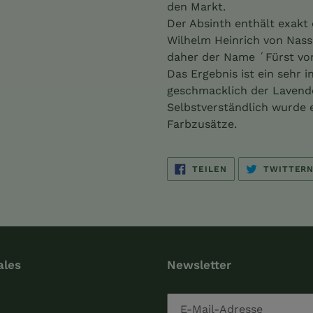
Warenkorb
den Markt.
hinzugefügt
Der Absinth enthält exakt 
Wilhelm Heinrich von Nass
daher der Name ´Fürst vo
Das Ergebnis ist ein sehr 
geschmacklich der Lavende
Selbstverständlich wurde e
Farbzusätze.
AUF
TEILEN
TWITTER
FACEBOOK
TEILEN
ales
Newsletter