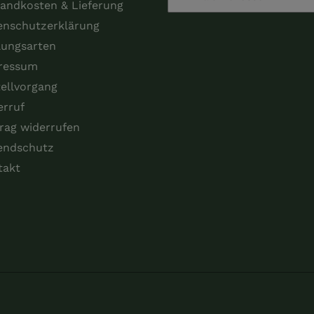
andkosten & Lieferung
enschutzerklärung
lungsarten
ressum
ellvorgang
erruf
rag widerrufen
endschutz
takt