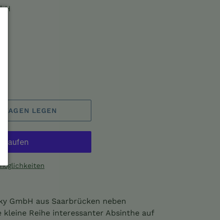
mbH
FSWAGEN LEGEN
möglichkeiten
sky GmbH aus Saarbrücken neben
 kleine Reihe interessanter Absinthe auf