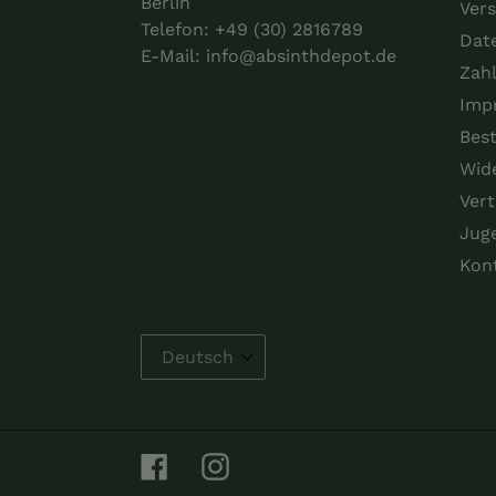
Berlin
Vers
Telefon:
+49 (30) 2816789
Dat
E-Mail:
info@absinthdepot.de
Zah
Imp
Best
Wid
Vert
Jug
Kon
Facebook
Instagram