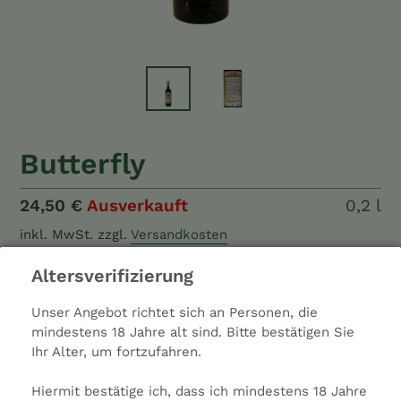
Butterfly
Normaler
24,50 €
Ausverkauft
0,2
0,2 l
Preis
Liter
inkl. MwSt.
zzgl.
Versandkosten
Altersverifizierung
Alkohol: 65%
Anis: Medium
Unser Angebot richtet sich an Personen, die
Typ: Spirituose
mindestens 18 Jahre alt sind. Bitte bestätigen Sie
Farbe: Grün
Ihr Alter, um fortzufahren.
Hersteller: Distillerie Artemisia-Bugnon
Ladenpreis: 24,50 €
Hiermit bestätige ich, dass ich mindestens 18 Jahre