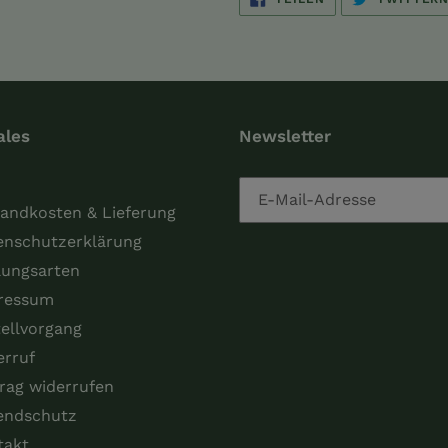
FACEBOOK
TEILEN
ales
Newsletter
andkosten & Lieferung
enschutzerklärung
lungsarten
ressum
ellvorgang
erruf
rag widerrufen
endschutz
takt