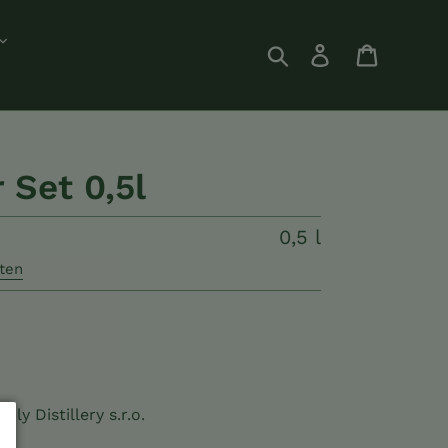
Suchen
Einloggen
Einkauf
 Set 0,5l
0,5
0,5 l
Liter
ten
ily Distillery s.r.o.