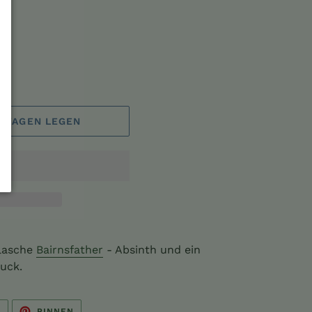
ik
FSWAGEN LEGEN
Flasche
Bairnsfather
- Absinth und ein
uck.
AUF
AUF
N
PINNEN