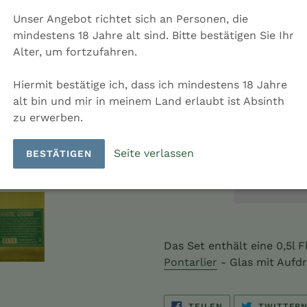
Land: Tschechische Republ
Unser Angebot richtet sich an Personen, die
mindestens 18 Jahre alt sind. Bitte bestätigen Sie Ihr
Menge
Alter, um fortzufahren.
Hiermit bestätige ich, dass ich mindestens 18 Jahre
alt bin und mir in meinem Land erlaubt ist Absinth
zu erwerben.
IN DEN EINKAU
Seite verlassen
BESTÄTIGEN
Produkt
wird
Das Set enthält eine 0,5l 
zum
Pontarlier
- Glas mit Aufdr
Warenkorb
hinzugefügt
AUF
TEILEN
TWITTER