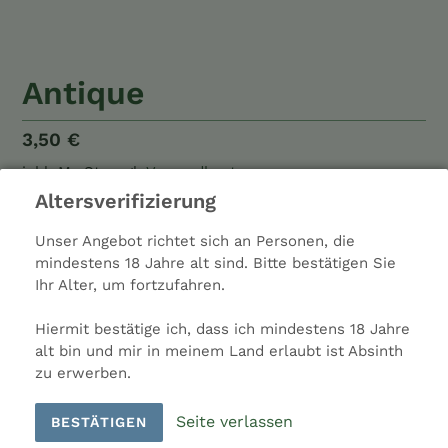
Antique
Normaler
3,50 €
Preis
inkl. MwSt.
zzgl.
Versandkosten
Altersverifizierung
Gewicht: 16g
Unser Angebot richtet sich an Personen, die
Hersteller: Cannax
mindestens 18 Jahre alt sind. Bitte bestätigen Sie
Ladenpreis: 3,50 €
Ihr Alter, um fortzufahren.
Land: Deutschland
Material: Inox
Hiermit bestätige ich, dass ich mindestens 18 Jahre
alt bin und mir in meinem Land erlaubt ist Absinth
Menge
zu erwerben.
Seite verlassen
BESTÄTIGEN