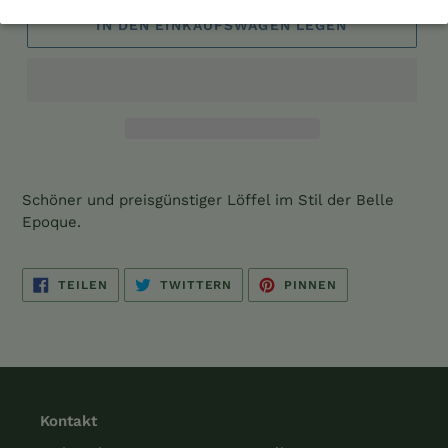
IN DEN EINKAUFSWAGEN LEGEN
Produkt
wird
Schöner und preisgünstiger Löffel im Stil der Belle
zum
Epoque.
Warenkorb
hinzugefügt
AUF
AUF
AUF
TEILEN
TWITTERN
PINNEN
FACEBOOK
TWITTER
PINTEREST
TEILEN
TWITTERN
PINNEN
Kontakt