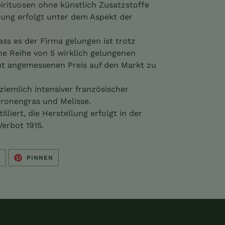
Spirituosen ohne künstlich Zusatzstoffe
ung erfolgt unter dem Aspekt der
ass es der Firma gelungen ist trotz
ne Reihe von 5 wirklich gelungenen
ut angemessenen Preis auf den Markt zu
 ziemlich intensiver französischer
ronengras und Melisse.
lliert, die Herstellung erfolgt in der
erbot 1915.
AUF
AUF
N
PINNEN
TWITTER
PINTEREST
TWITTERN
PINNEN