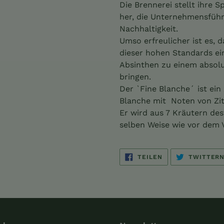
Warenkorb
Die Brennerei stellt ihre 
hinzugefügt
her, die Unternehmensführ
Nachhaltigkeit.
Umso erfreulicher ist es, d
dieser hohen Standards ei
Absinthen zu einem absol
bringen.
Der `Fine Blanche´ ist ein
Blanche mit Noten von Zit
Er wird aus 7 Kräutern desti
selben Weise wie vor dem V
AUF
TEILEN
TWITTER
FACEBOOK
TEILEN