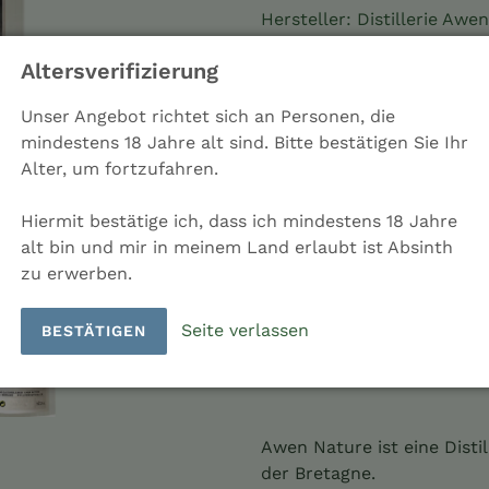
Hersteller: Distillerie Awe
Ladenpreis: 54,00 €
Altersverifizierung
Land: Frankreich
Unser Angebot richtet sich an Personen, die
Menge
mindestens 18 Jahre alt sind. Bitte bestätigen Sie Ihr
Alter, um fortzufahren.
Hiermit bestätige ich, dass ich mindestens 18 Jahre
alt bin und mir in meinem Land erlaubt ist Absinth
IN DEN EINKAU
zu erwerben.
Seite verlassen
BESTÄTIGEN
Weitere Bezahl
Produkt
wird
Awen Nature ist eine Distil
zum
der Bretagne.