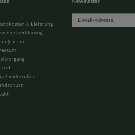
ales
Newsletter
andkosten & Lieferung
enschutzerklärung
lungsarten
ressum
ellvorgang
erruf
rag widerrufen
endschutz
takt