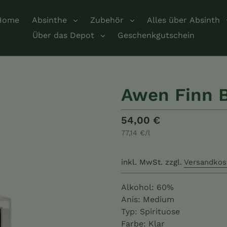
Home
Absinthe
Zubehör
Alles über Absinth
Über das Depot
Geschenkgutschein
Awen Finn 
Normaler
54,00 €
pro
77,14 €
/
l
Preis
Einzelpreis
inkl. MwSt.
zzgl.
Versandkos
Alkohol: 60%
Anis: Medium
Typ: Spirituose
Farbe: Klar