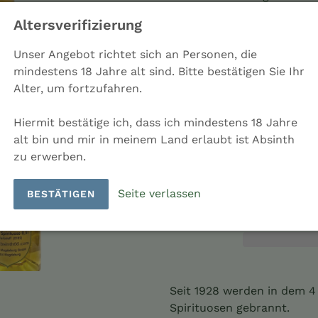
Hersteller: Abtshof Magd
Altersverifizierung
Ladenpreis: 24,50 €
Land: Deutschland
Unser Angebot richtet sich an Personen, die
mindestens 18 Jahre alt sind. Bitte bestätigen Sie Ihr
Menge
Alter, um fortzufahren.
Hiermit bestätige ich, dass ich mindestens 18 Jahre
alt bin und mir in meinem Land erlaubt ist Absinth
zu erwerben.
IN DEN EINKAU
Seite verlassen
BESTÄTIGEN
Produkt
wird
Seit 1928 werden in dem 
zum
Spirituosen gebrannt.