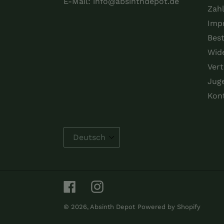
E-Mail:
info@absinthdepot.de
Zah
Imp
Best
Wid
Vert
Jug
Kon
Facebook
Instagram
© 2026,
Absinth Depot
Powered by Shopify