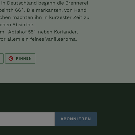
in Deutschland begann die Brennerei
bsinth 66´. Die markanten, von Hand
chen machten ihn in kürzester Zeit zu
chen Absinthe.
m `Abtshof 55´ neben Koriander,
or allem ein feines Vanillearoma.
AUF
AUF
N
PINNEN
TWITTER
PINTEREST
TWITTERN
PINNEN
ABONNIEREN