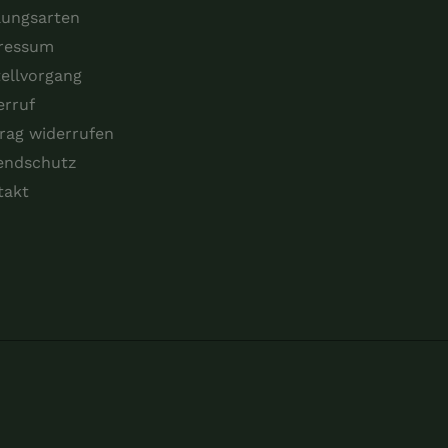
lungsarten
ressum
ellvorgang
erruf
rag widerrufen
endschutz
takt