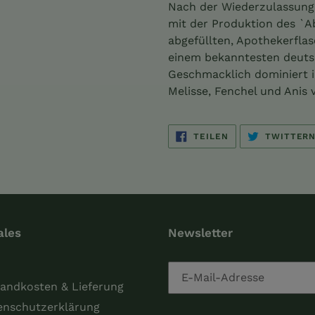
Warenkorb
Nach der Wiederzulassung 
hinzugefügt
mit der Produktion des `A
abgefüllten, Apothekerflas
einem bekanntesten deuts
Geschmacklich dominiert i
Melisse, Fenchel und Anis v
AUF
TEILEN
TWITTER
FACEBOOK
TEILEN
ales
Newsletter
andkosten & Lieferung
enschutzerklärung