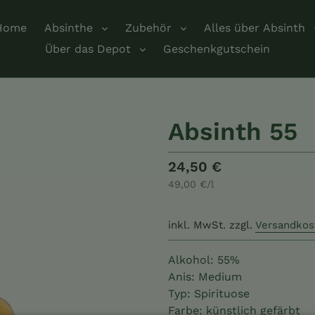
Home
Absinthe
Zubehör
Alles über Absinth
Über das Depot
Geschenkgutschein
Absinth 55
Normaler
24,50 €
pro
49,00 €
/
l
Preis
Einzelpreis
inkl. MwSt.
zzgl.
Versandkos
Alkohol: 55%
Anis: Medium
Typ: Spirituose
Farbe: künstlich gefärbt