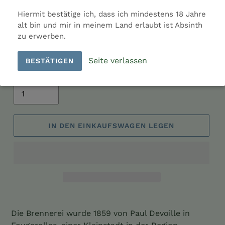
Farbe: Gelb
Hiermit bestätige ich, dass ich mindestens 18 Jahre
Hersteller: Distillerie Paul Devoille
alt bin und mir in meinem Land erlaubt ist Absinth
Ladenpreis: 44,00 €
zu erwerben.
Land: Frankreich
Seite verlassen
BESTÄTIGEN
Menge
IN DEN EINKAUFSWAGEN LEGEN
Produkt
wird
Die Brennerei wurde 1859 von Paul Devoille in
zum