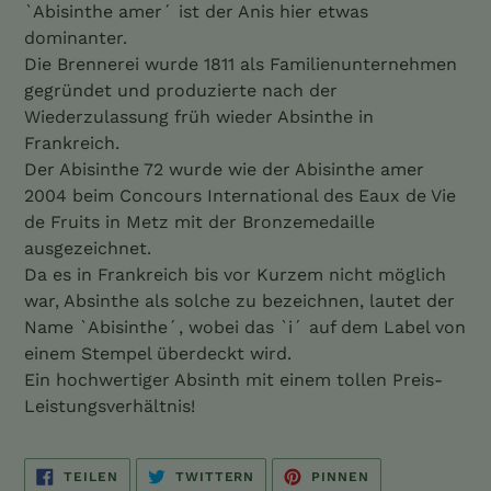
`Abisinthe amer´ ist der Anis hier etwas
dominanter.
Die Brennerei wurde 1811 als Familienunternehmen
gegründet und produzierte nach der
Wiederzulassung früh wieder Absinthe in
Frankreich.
Der Abisinthe 72 wurde wie der Abisinthe amer
2004 beim Concours International des Eaux de Vie
de Fruits in Metz mit der Bronzemedaille
ausgezeichnet.
Da es in Frankreich bis vor Kurzem nicht möglich
war, Absinthe als solche zu bezeichnen, lautet der
Name `Abisinthe´, wobei das `i´ auf dem Label von
einem Stempel überdeckt wird.
Ein hochwertiger Absinth mit einem tollen Preis-
Leistungsverhältnis!
AUF
AUF
AUF
TEILEN
TWITTERN
PINNEN
FACEBOOK
TWITTER
PINTEREST