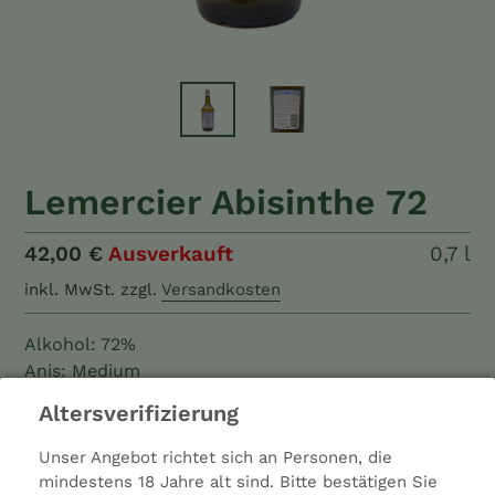
Lemercier Abisinthe 72
Normaler
42,00 €
Ausverkauft
0,7
0,7 l
Preis
Liter
inkl. MwSt.
zzgl.
Versandkosten
Alkohol: 72%
Anis: Medium
Typ: Spirituose
Altersverifizierung
Farbe: Gelb
Hersteller: Distillerie Lemercier Frères
Unser Angebot richtet sich an Personen, die
Ladenpreis: 44,00 €
mindestens 18 Jahre alt sind. Bitte bestätigen Sie