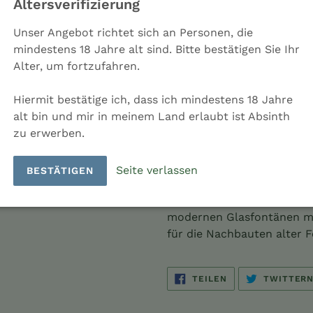
Altersverifizierung
Unser Angebot richtet sich an Personen, die
mindestens 18 Jahre alt sind. Bitte bestätigen Sie Ihr
Alter, um fortzufahren.
AUSVER
Hiermit bestätige ich, dass ich mindestens 18 Jahre
alt bin und mir in meinem Land erlaubt ist Absinth
zu erwerben.
Weitere Bezahl
Seite verlassen
BESTÄTIGEN
Produkt
wird
Ersatzhahn aus Kunststoff,
zum
modernen Glasfontänen mi
Warenkorb
für die Nachbauten alter F
hinzugefügt
AUF
TEILEN
TWITTER
FACEBOOK
TEILEN