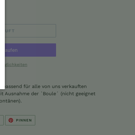
KAUFT
möglichkeiten
 passend für alle von uns verkauften
t Ausnahme der `Boule´ (nicht geeignet
ontänen).
AUF
AUF
N
PINNEN
TWITTER
PINTEREST
TWITTERN
PINNEN