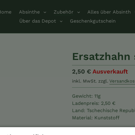
Home
Absinthe
Zubehör
Alles über Absinth
Über das Depot
Geschenkgutschein
Ersatzhahn 
Normaler
2,50 €
Ausverkauft
Preis
inkl. MwSt.
zzgl.
Versandkos
Gewicht: 11g
Ladenpreis: 2,50 €
Land: Tschechische Republ
Material: Kunststoff
Menge