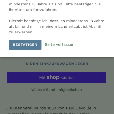
mindestens 18 Jahre alt sind. Bitte bestätigen Sie
Farbe: Grün
Ihr Alter, um fortzufahren.
Hersteller: Distillerie Paul Devoille
Ladenpreis: 59,50 €
Hiermit bestätige ich, dass ich mindestens 18 Jahre
Land: Frankreich
alt bin und mir in meinem Land erlaubt ist Absinth
zu erwerben.
Menge
Seite verlassen
BESTÄTIGEN
IN DEN EINKAUFSWAGEN LEGEN
Weitere Bezahlmöglichkeiten
Produkt
wird
Die Brennerei wurde 1859 von Paul Devoille in
zum