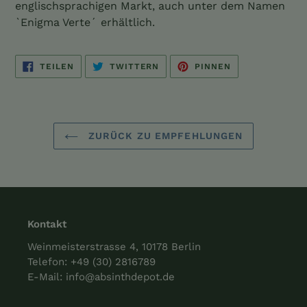
englischsprachigen Markt, auch unter dem Namen
`Enigma Verte´ erhältlich.
AUF
AUF
AUF
TEILEN
TWITTERN
PINNEN
FACEBOOK
TWITTER
PINTEREST
TEILEN
TWITTERN
PINNEN
ZURÜCK ZU EMPFEHLUNGEN
Kontakt
Weinmeisterstrasse 4, 10178 Berlin
Telefon:
+49 (30) 2816789
E-Mail:
info@absinthdepot.de