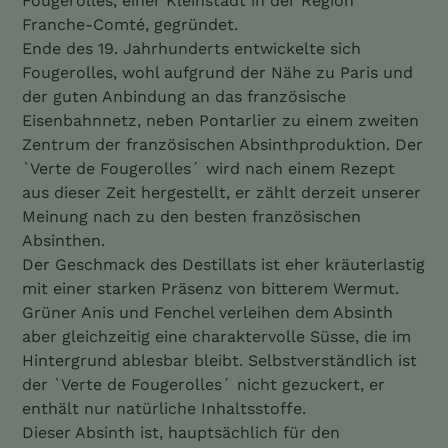
Fougerolles, einer Kleinstadt in der Region
Warenkorb
Franche-Comté, gegründet.
hinzugefügt
Ende des 19. Jahrhunderts entwickelte sich
Fougerolles, wohl aufgrund der Nähe zu Paris und
der guten Anbindung an das französische
Eisenbahnnetz, neben Pontarlier zu einem zweiten
Zentrum der französischen Absinthproduktion. Der
`Verte de Fougerolles´ wird nach einem Rezept
aus dieser Zeit hergestellt, er zählt derzeit unserer
Meinung nach zu den besten französischen
Absinthen.
Der Geschmack des Destillats ist eher kräuterlastig
mit einer starken Präsenz von bitterem Wermut.
Grüner Anis und Fenchel verleihen dem Absinth
aber gleichzeitig eine charaktervolle Süsse, die im
Hintergrund ablesbar bleibt. Selbstverständlich ist
der `Verte de Fougerolles´ nicht gezuckert, er
enthält nur natürliche Inhaltsstoffe.
Dieser Absinth ist, hauptsächlich für den