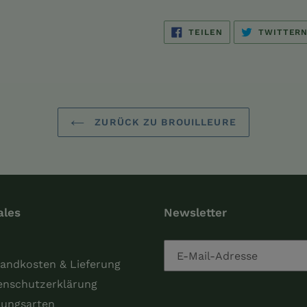
AUF
TEILEN
TWITTER
FACEBOOK
TEILEN
ZURÜCK ZU BROUILLEURE
ales
Newsletter
andkosten & Lieferung
enschutzerklärung
lungsarten