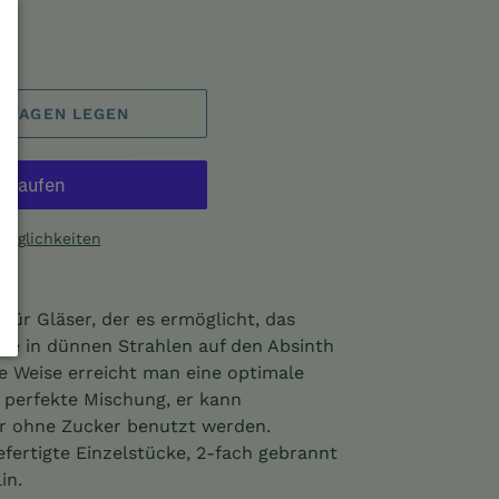
FSWAGEN LEGEN
möglichkeiten
z für Gläser, der es ermöglicht, das
äne in dünnen Strahlen auf den Absinth
se Weise erreicht man eine optimale
 perfekte Mischung, er kann
er ohne Zucker benutzt werden.
efertigte Einzelstücke, 2-fach gebrannt
in.