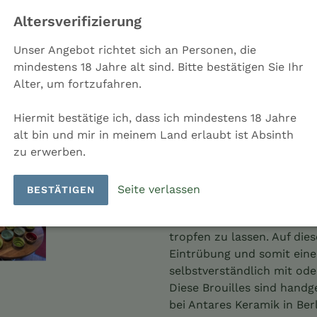
Altersverifizierung
Unser Angebot richtet sich an Personen, die
mindestens 18 Jahre alt sind. Bitte bestätigen Sie Ihr
IN DEN EINKAU
Alter, um fortzufahren.
Hiermit bestätige ich, dass ich mindestens 18 Jahre
alt bin und mir in meinem Land erlaubt ist Absinth
zu erwerben.
Weitere Bezahl
Produkt
Seite verlassen
BESTÄTIGEN
wird
Der Brouille ist ein Aufsat
zum
Wasser wie bei einer Font
Warenkorb
tropfen zu lassen. Auf die
hinzugefügt
Eintrübung und somit eine
selbstverständlich mit od
Diese Brouilles sind handg
bei Antares Keramik in Berl