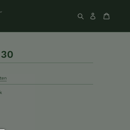
Suchen
Einloggen
Einkauf
 30
ten
k