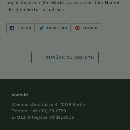
englischsprachigen Markt, auch unter dem Namen
`Enigma Verte´ erhältlich.
AUF
AUF
AUF
TEILEN
TWITTERN
PINNEN
FACEBOOK
TWITTER
PINTEREST
TEILEN
TWITTERN
PINNEN
ZURÜCK ZU ABSINTH
Kontakt
Weinmeisterstrasse 4, 10178 Berlin
Telefon:
+49 (30) 2816789
E-Mail:
info@absinthdepot.de