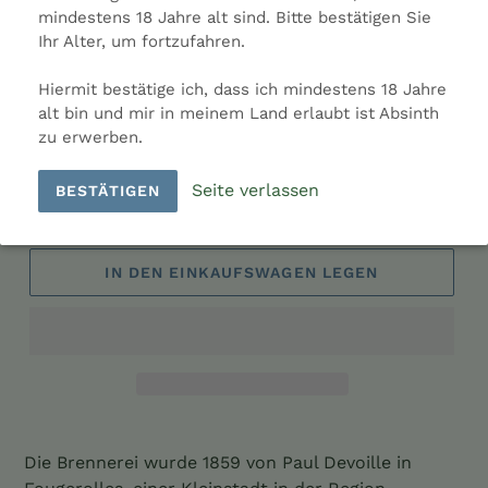
mindestens 18 Jahre alt sind. Bitte bestätigen Sie
Farbe: Grün
Ihr Alter, um fortzufahren.
Hersteller: Distillerie Paul Devoille
Ladenpreis: 59,50 €
Hiermit bestätige ich, dass ich mindestens 18 Jahre
Land: Frankreich
alt bin und mir in meinem Land erlaubt ist Absinth
zu erwerben.
Menge
Seite verlassen
BESTÄTIGEN
IN DEN EINKAUFSWAGEN LEGEN
Produkt
wird
Die Brennerei wurde 1859 von Paul Devoille in
zum