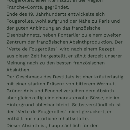
Fougerolles, einer Kleinstadt in der Region
Warenkorb
Franche-Comté, gegründet.
hinzugefügt
Ende des 19. Jahrhunderts entwickelte sich
Fougerolles, wohl aufgrund der Nähe zu Paris und
der guten Anbindung an das französische
Eisenbahnnetz, neben Pontarlier zu einem zweiten
Zentrum der französischen Absinthproduktion. Der
`Verte de Fougerolles´ wird nach einem Rezept
aus dieser Zeit hergestellt, er zählt derzeit unserer
Meinung nach zu den besten französischen
Absinthen.
Der Geschmack des Destillats ist eher kräuterlastig
mit einer starken Präsenz von bitterem Wermut.
Grüner Anis und Fenchel verleihen dem Absinth
aber gleichzeitig eine charaktervolle Süsse, die im
Hintergrund ablesbar bleibt. Selbstverständlich ist
der `Verte de Fougerolles´ nicht gezuckert, er
enthält nur natürliche Inhaltsstoffe.
Dieser Absinth ist, hauptsächlich für den