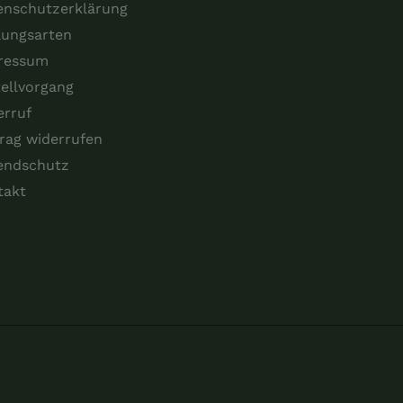
enschutzerklärung
lungsarten
ressum
ellvorgang
erruf
rag widerrufen
endschutz
takt