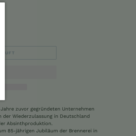
KAUFT
4 Jahre zuvor gegründeten Unternehmen
h der Wiederzulassung in Deutschland
der Absinthproduktion.
m 85-jährigen Jubiläum der Brennerei in