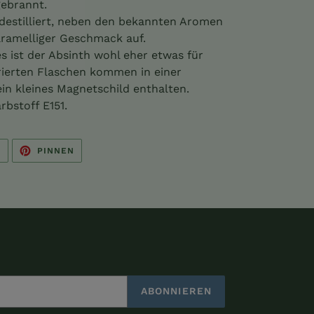
gebrannt.
destilliert, neben den bekannten Aromen
karamelliger Geschmack auf.
s ist der Absinth wohl eher etwas für
erten Flaschen kommen in einer
in kleines Magnetschild enthalten.
rbstoff E151.
AUF
AUF
N
PINNEN
TWITTER
PINTEREST
TWITTERN
PINNEN
ABONNIEREN