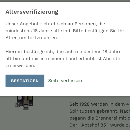
Land: Deutschland
Altersverifizierung
Menge
Unser Angebot richtet sich an Personen, die
mindestens 18 Jahre alt sind. Bitte bestätigen Sie Ihr
Alter, um fortzufahren.
AUSVER
Hiermit bestätige ich, dass ich mindestens 18 Jahre
alt bin und mir in meinem Land erlaubt ist Absinth
zu erwerben.
Seite verlassen
BESTÄTIGEN
Produkt
wird
Seit 1928 werden in dem 
zum
Spirituosen gebrannt. Nac
Warenkorb
begann die Brennerei mit 
hinzugefügt
Der `Abtshof 85´ wurde zu